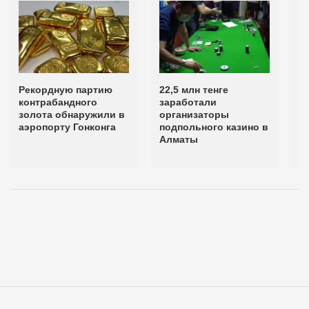
Рекордную партию
22,5 млн тенге
7
контрабандного
заработали
п
золота обнаружили в
организаторы
п
аэропорту Гонконга
подпольного казино в
п
Алматы
к
А