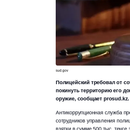
sud.gov
Полицейский требовал от с
покинуть территорию его до
оружие, сообщает prosud.kz.
Антикоррупционная служба пр
сотрудников управления полиц
взятки в сумме 500 тыс. тенге 