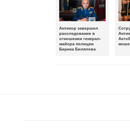
Антикор завершил
Сотр
расследование в
Анти
отношении генерал-
Актоб
майора полиции
моше
Берика Билялова