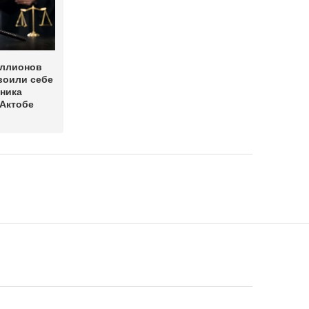
иллионов
воили себе
ника
 Актобе