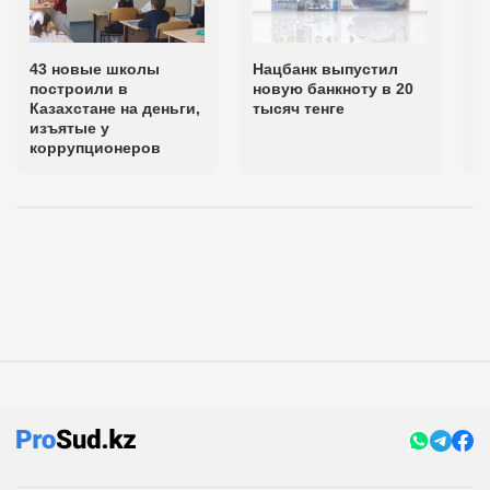
43 новые школы
Нацбанк выпустил
Т
построили в
новую банкноту в 20
к
Казахстане на деньги,
тысяч тенге
п
изъятые у
К
коррупционеров
в