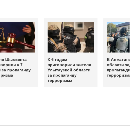
ля Шымкента
К 6 годам
В Алматин
ворили к 7
приговорили жителя
области з
 за пропаганду
Улытауской области
пропаганди
оризма
за пропаганду
терроризм
терроризма