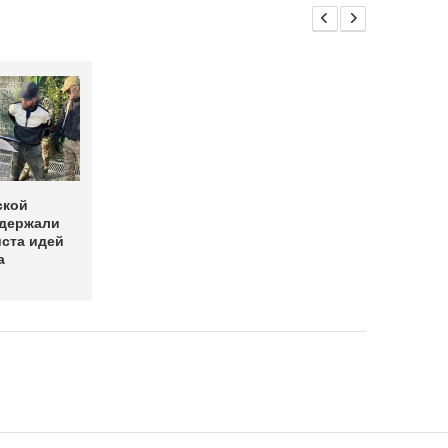
ской
адержали
ста идей
а