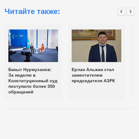
Читайте также:
Бакыт Нурмуханов:
Ерлан Альжан стал
Т
За неделю в
заместителем
н
Конституционный суд
председателя АЗРК
с
поступило более 350
о
обращений