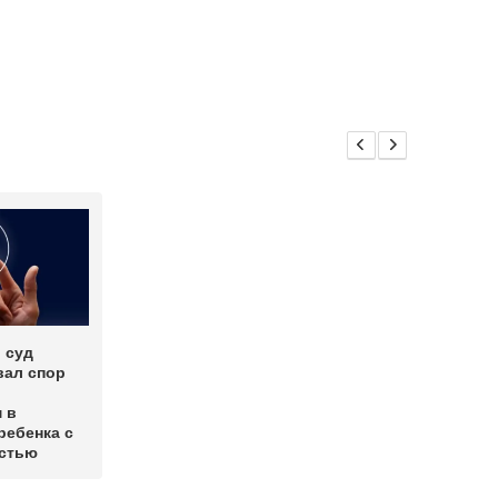
 суд
вал спор
 в
ребенка с
стью