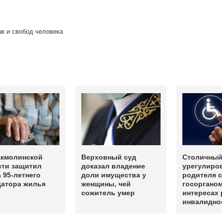
в и свобод человека
Акмолинской
Верховный суд
Столичный
сти защитил
доказал владение
урегулиро
 95-летнего
доли имущества у
родителя с
датора жилья
женщины, чей
госорганом
сожитель умер
интересах 
инвалидно