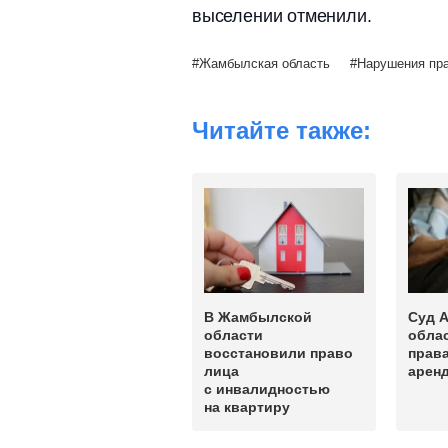
выселении отменили.
Жамбылская область
Нарушения пра
Читайте также:
В Жамбылской
Суд 
области
обла
восстановили право
права
лица
арен
с инвалидностью
на квартиру