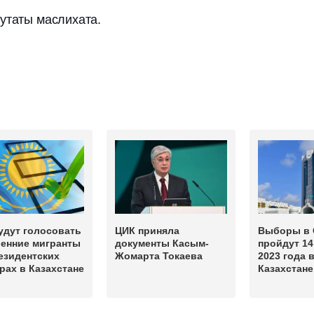
путаты маслихата.
удут голосовать
ЦИК приняла
Выборы в 
ренние мигранты
документы Касым-
пройдут 14
езидентских
Жомарта Токаева
2023 года 
ах в Казахстане
Казахстане