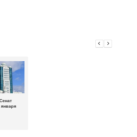
Сенат
 января
в