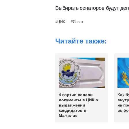
Выбирать сенаторов будут де
ЦИК
Сенат
Читайте также:
4 партии подали
Как б
документы в ЦИК о
внут
выдвижении
на пр
кандидатов в
выбор
Мажилис