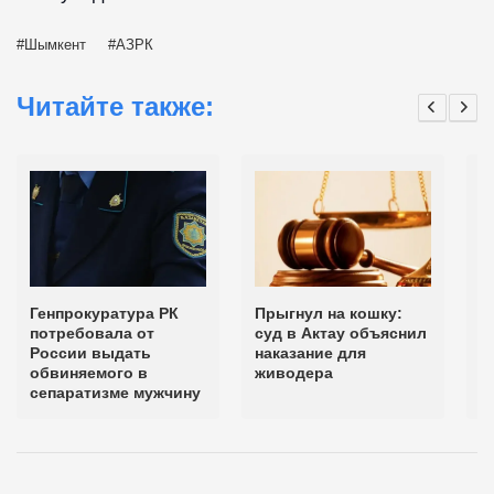
Шымкент
АЗРК
Читайте также:
Генпрокуратура РК
Прыгнул на кошку:
А
потребовала от
суд в Актау объяснил
у
России выдать
наказание для
г
обвиняемого в
живодера
Ш
сепаратизме мужчину