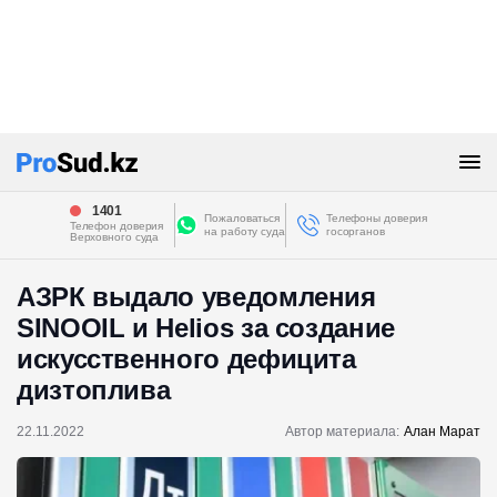
1401
Пожаловаться
Телефоны доверия
Телефон доверия
на работу суда
госорганов
Верховного суда
АЗРК выдало уведомления
SINOOIL и Helios за создание
искусственного дефицита
дизтоплива
22.11.2022
Автор материала:
Алан Марат