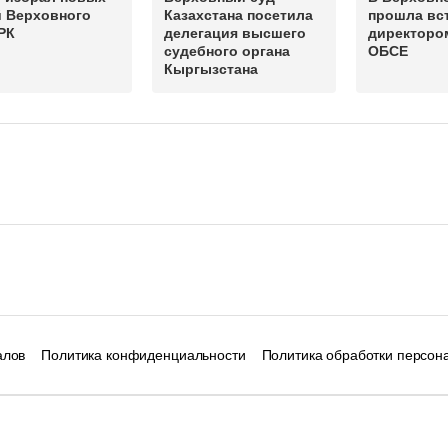
й Верховного
Казахстана посетила
прошла вст
РК
делегация высшего
директоро
судебного органа
ОБСЕ
Кыргызстана
алов
Политика конфиденциальности
Политика обработки персон