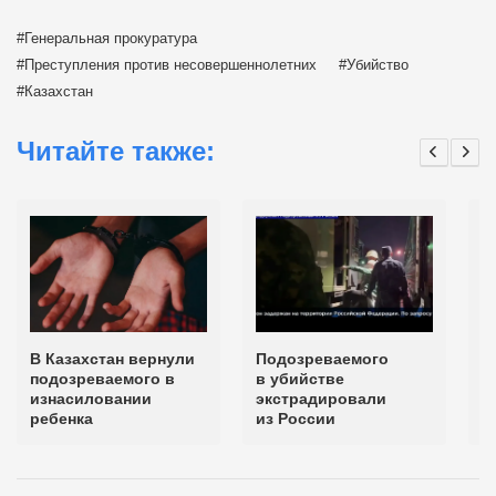
Генеральная прокуратура
Преступления против несовершеннолетних
Убийство
Казахстан
Читайте также:
В Казахстан вернули
Подозреваемого
П
подозреваемого в
в убийстве
у
изнасиловании
экстрадировали
э
ребенка
из России
Т