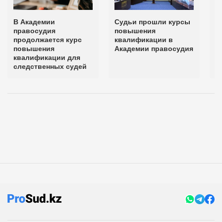
В Академии
Судьи прошли курсы
Ю
правосудия
повышения
п
продолжается курс
квалификации в
п
повышения
Академии правосудия
к
квалификации для
А
следственных судей