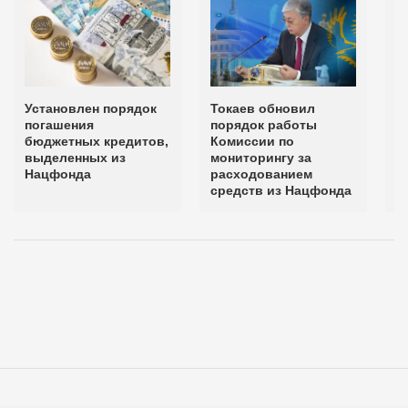
Установлен порядок
Токаев обновил
В
погашения
порядок работы
и
бюджетных кредитов,
Комиссии по
с
выделенных из
мониторингу за
в
Нацфонда
расходованием
средств из Нацфонда