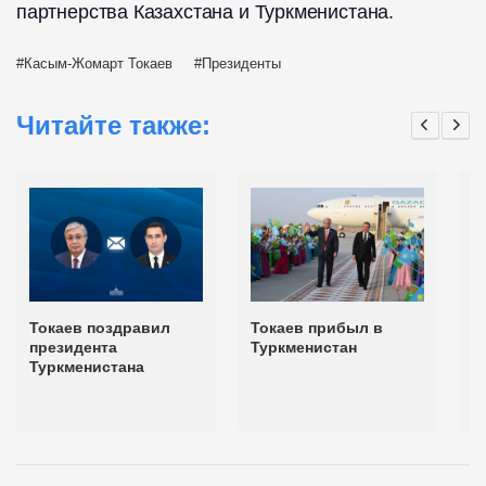
партнерства Казахстана и Туркменистана.
Касым-Жомарт Токаев
Президенты
Читайте также:
Токаев поздравил
Токаев прибыл в
Т
президента
Туркменистан
Б
Туркменистана
п
н
в