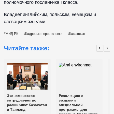
полномочного посланника I класса.
Владеет английским, польским, немецким и
словацким языками.
МИД РК
Кадровые перестановки
Казахстан
Читайте также:
Экономическое
Резолюцию о
Т
сотрудничество
создании
п
расширяют Казахстан
специальной
в
и Таиланд
программы для
и