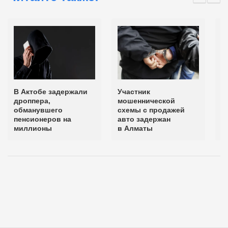
В Актобе задержали
Участник
В
дроппера,
мошеннической
д
обманувшего
схемы с продажей
п
пенсионеров на
авто задержан
Ж
миллионы
в Алматы