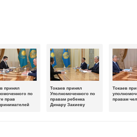
в принял
Токаев принял
Токаев при
номоченного по
Уполномоченного по
уполномоч
те прав
правам ребенка
правам че
принимателей
Динару Закиеву