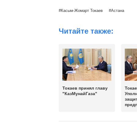
Касым-Жомарт Токаев
Астана
Читайте также:
Токаев принял главу
Токае
"КазМунайГаза"
Упол
защи
пред