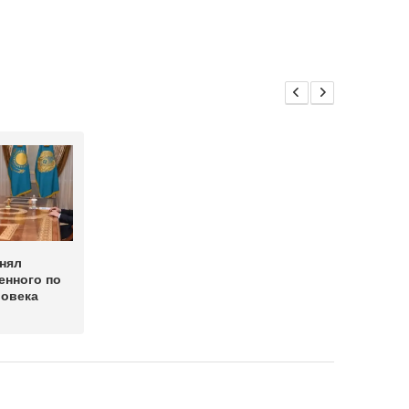
нял
енного по
ловека