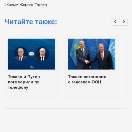
Касым-Жомарт Токаев
Читайте также:
Токаев и Путин
Токаев поговорил
Т
поговорили по
с генсеком ООН
п
телефону
Э