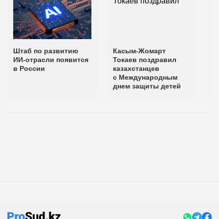
Штаб по развитию
Касым-Жомарт
О
ИИ-отрасли появится
Токаев поздравил
ф
в России
казахстанцев
и
с Международным
в
днем защиты детей
г