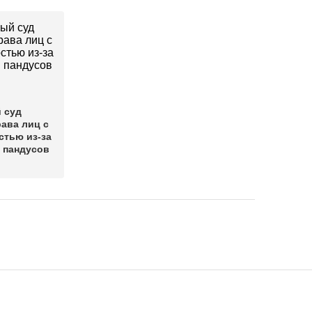
 суд
ава лиц с
стью из-за
 пандусов