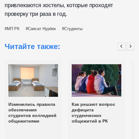
привлекаются хостелы, которые проходят
проверку три раза в год.
МП РК
Саясат Нурбек
Студенты
Читайте также:
Изменились правила
Как решают вопрос
В
обеспечения
дефицита
г
студентов колледжей
студенческих
с
общежитиями
общежитий в РК