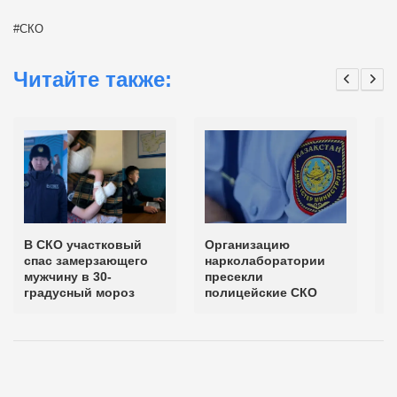
СКО
Читайте также:
В СКО участковый
Организацию
Т
спас замерзающего
нарколаборатории
с
мужчину в 30-
пресекли
н
градусный мороз
полицейские СКО
п