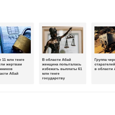
 11 млн тенге
В области Абай
Группа че
ули жертвам
женщина попыталась
старателей
нников
избежать выплаты 61
в области 
асти Абай
млн тенге
государству