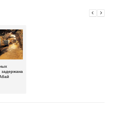
рных
 задержана
Абай