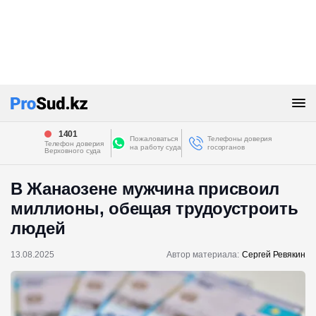
1401
Пожаловаться
Телефоны доверия
Телефон доверия
на работу суда
госорганов
Верховного суда
В Жанаозене мужчина присвоил
миллионы, обещая трудоустроить
людей
13.08.2025
Автор материала:
Сергей Ревякин