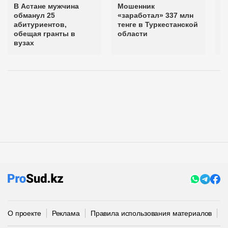
В Астане мужчина
Мошенник
Ж
обманул 25
«заработал» 337 млн
Т
абитуриентов,
тенге в Туркестанской
о
обещая гранты в
области
"
вузах
п
О проекте
Реклама
Правила использования материалов
П