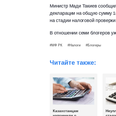
Министр Мади Такиев сообщил
декларации на общую сумму 18
на стадии налоговой проверки
В отношении семи блогеров уж
МФ РК
Налоги
Блогеры
Читайте также:
Казахстанцам
Неупл
напомнили о
стал