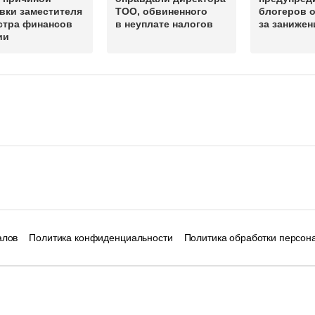
вки заместителя
ТОО, обвиненного
блогеров о
стра финансов
в неуплате налогов
за занижен
ии
алов
Политика конфиденциальности
Политика обработки персон