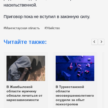
насильственной.
Приговор пока не вступил в законную силу.
Мангистауская область
Убийство
Читайте также:
В Жамбылской
В Туркестанской
В
области мужчину
области
м
обязали лечиться от
несовершеннолетнего
к
наркозависимости
осудили за сбыт
психотропов