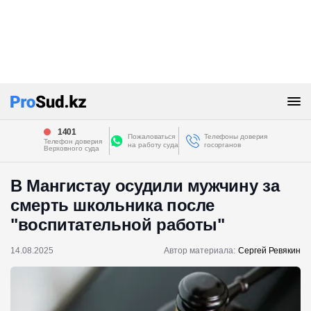
1401
Пожаловаться
Телефоны доверия
Телефон доверия
на работу суда
госорганов
Верховного суда
В Мангистау осудили мужчину за
смерть школьника после
"воспитательной работы"
14.08.2025
Автор материала:
Сергей Ревякин