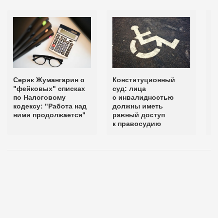
Серик Жумангарин о
Конституционный
К
"фейковых" списках
суд: лица
c
по Налоговому
с инвалидностью
д
кодексу: "Работа над
должны иметь
р
ними продолжается"
равный доступ
п
к правосудию