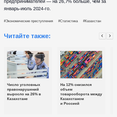
предпринимателей — на 26,7% больше, чем за
январь-июль 2024-го.
Экономические преступления
Статистика
Казахстан
Читайте также:
Число уголовных
На 12% снизился
С
правонарушений
объем
с
выросло на 26% в
товарооборота между
п
Казахстане
Казахстаном
о
и Россией
К