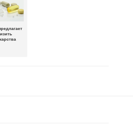
предлагает
низить
карства