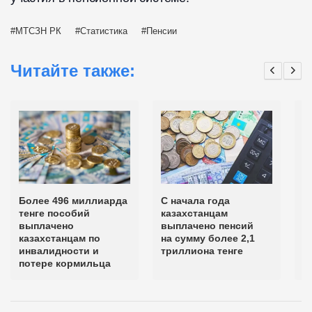
МТСЗН РК
Статистика
Пенсии
Читайте также:
Более 496 миллиарда
С начала года
Б
тенге пособий
казахстанцам
п
выплачено
выплачено пенсий
с
казахстанцам по
на сумму более 2,1
инвалидности и
триллиона тенге
потере кормильца