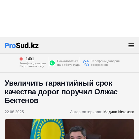
1401
Пожаловаться
Телефоны доверия
Телефон доверия
на работу суда
госорганов
Верховного суда
Увеличить гарантийный срок
качества дорог поручил Олжас
Бектенов
22.08.2025
Автор материала:
Медина Искакова