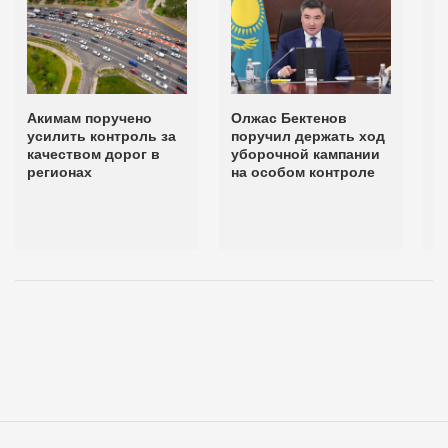
Акимам поручено
Олжас Бектенов
О
усилить контроль за
поручил держать ход
п
качеством дорог в
уборочной кампании
р
регионах
на особом контроле
п
в
в
п