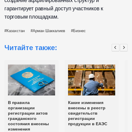
создание аффилированных структур и
гарантирует равный доступ участников к
торговым площадкам.
Казахстан
Арман Шаккалиев
Бизнес
Читайте также:
В правила
Какие изменения
К
организации
внесены в реестр
р
регистрации актов
свидетельств
и
гражданского
регистрации
р
состояния внесены
продукции в ЕАЭС
изменения