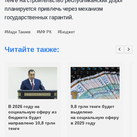
тенге на строительство республиканских дорог
планируется привлечь через механизм
государственных гарантий.
Мади Такиев
МФ РК
Бюджет
Читайте также:
В 2026 году на
9,8 трлн тенге будет
О
социальную сферу из
выделено
б
бюджета будет
на социальную сферу
н
направлено 10,8 трлн
в 2025 году
в
тенге