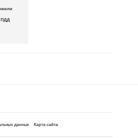
овили
 ПДД
альных данных
Карта сайта