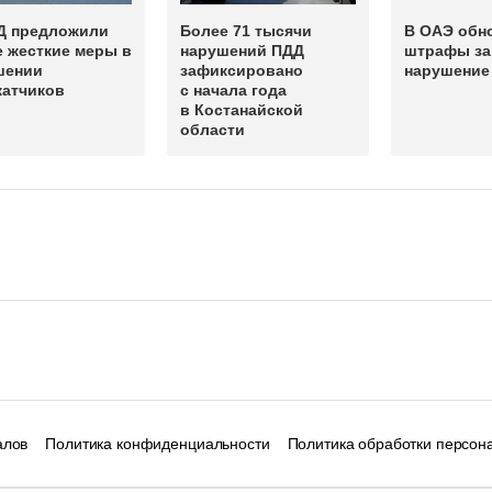
Д предложили
Более 71 тысячи
В ОАЭ обн
 жесткие меры в
нарушений ПДД
штрафы за
шении
зафиксировано
нарушение
катчиков
с начала года
в Костанайской
области
алов
Политика конфиденциальности
Политика обработки персон