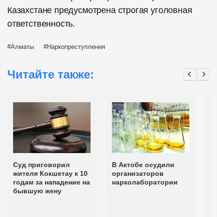
Казахстане предусмотрена строгая уголовная
ответственность.
Алматы
Наркопреступления
Читайте также:
Суд приговорил
В Актобе осудили
К
жителя Кокшетау к 10
организаторов
с
годам за нападение на
нарколаборатории
п
бывшую жену
о
н
в