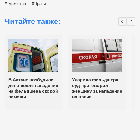
Туркестан
Врачи
Читайте также:
В Астане возбудили
Ударила фельдшера:
А
дело после нападения
суд приговорил
п
на фельдшера скорой
женщину за нападение
у
помощи
на врача
н
ф