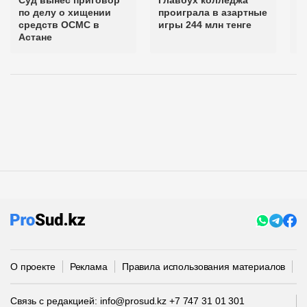
Суд вынес приговор
Главбух колледжа
С
по делу о хищении
проиграла в азартные
п
средств ОСМС в
игры 244 млн тенге
ч
Астане
и
О проекте
Реклама
Правила использования материалов
П
Связь с редакцией:
info@prosud.kz
+7 747 31 01 301