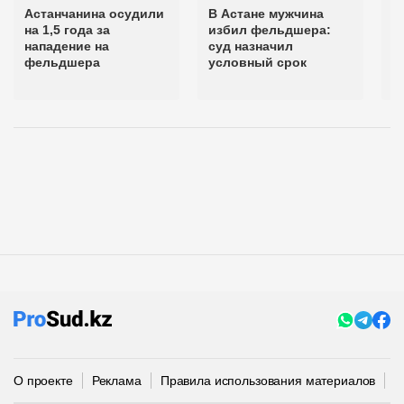
Астанчанина осудили
В Астане мужчина
А
на 1,5 года за
избил фельдшера:
п
нападение на
суд назначил
у
фельдшера
условный срок
н
ф
О проекте
Реклама
Правила использования материалов
П