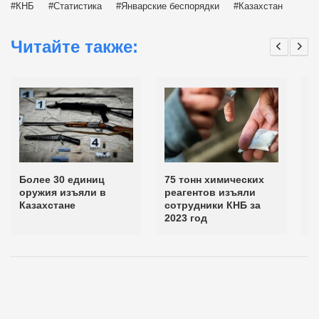
КНБ
Статистика
Январские беспорядки
Казахстан
Читайте также:
Более 30 единиц
75 тонн химических
1
оружия изъяли в
реагентов изъяли
е
Казахстане
сотрудники КНБ за
и
2023 год
К