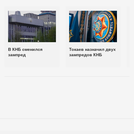
В КНБ сменился
Токаев назначил двух
П
зампред
зампредов КНБ
п
"