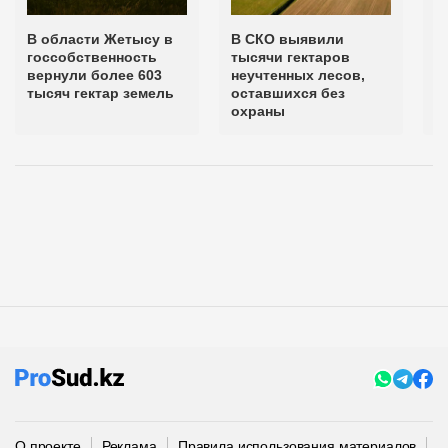
В области Жетысу в
В СКО выявили
3
госсобственность
тысячи гектаров
л
вернули более 603
неучтенных лесов,
в
тысяч гектар земель
оставшихся без
г
охраны
в
О проекте
Реклама
Правила использования материалов
П