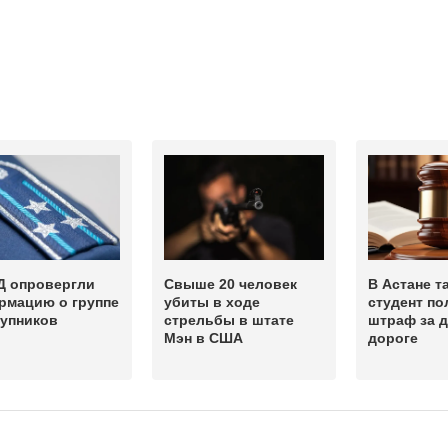
Д опровергли
Свыше 20 человек
В Астане т
рмацию о группе
убиты в ходе
студент по
тупников
стрельбы в штате
штраф за д
Мэн в США
дороге