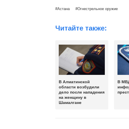
Астана
Огнестрельное оружие
Читайте также:
В Алматинской
В МВ
области возбудили
инфо
дело после нападения
прес
на женщину в
Шамалгане