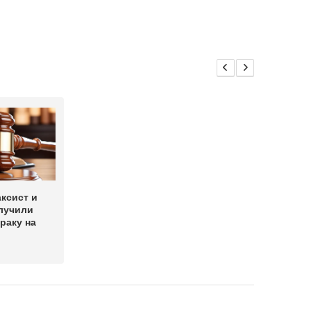
аксист и
лучили
раку на