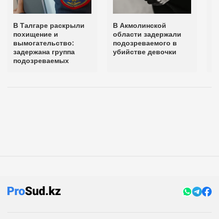
В Талгаре раскрыли
В Акмолинской
М
похищение и
области задержали
п
вымогательство:
подозреваемого в
д
задержана группа
убийстве девочки
о
подозреваемых