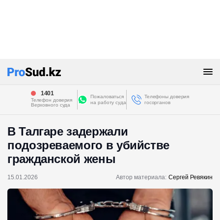
1401
Пожаловаться
Телефоны доверия
Телефон доверия
на работу суда
госорганов
Верховного суда
В Талгаре задержали
подозреваемого в убийстве
гражданской жены
15.01.2026
Автор материала:
Сергей Ревякин