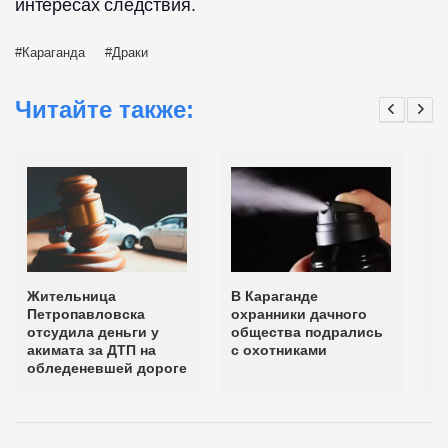
интересах следствия.
Караганда
Драки
Читайте также:
Жительница
В Караганде
Э
Петропавловска
охранники дачного
н
отсудила деньги у
общества подрались
К
акимата за ДТП на
с охотниками
Б
обледеневшей дороге
з