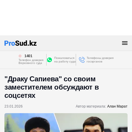
1401
Пожаловаться
Телефоны доверия
Телефон доверия
на работу суда
госорганов
Верховного суда
"Драку Сапиева" со своим
заместителем обсуждают в
соцсетях
23.01.2026
Автор материала:
Алан Марат