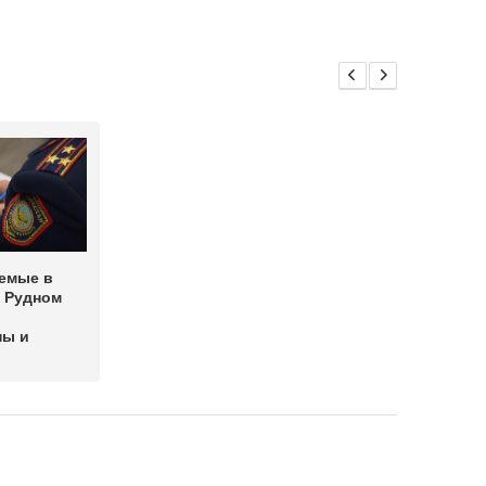
емые в
в Рудном
ны и