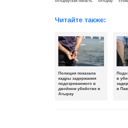
Атырауская область
Атырау
Уби
Читайте также:
Полиция показала
Подо
кадры задержания
в уби
подозреваемого в
заде
двойном убийстве в
в Па
Атырау