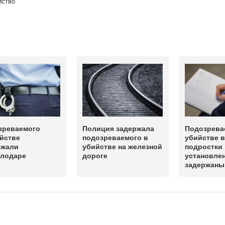
йство
зреваемого
Полиция задержала
Подозрева
йстве
подозреваемого в
убийстве 
ржали
убийстве на железной
подростки
влодаре
дороге
установле
задержаны