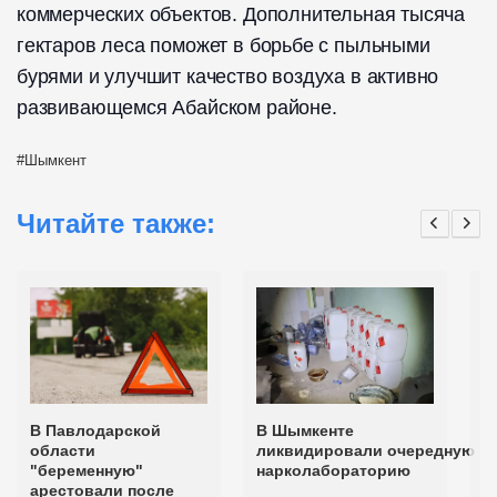
коммерческих объектов. Дополнительная тысяча
гектаров леса поможет в борьбе с пыльными
бурями и улучшит качество воздуха в активно
развивающемся Абайском районе.
Шымкент
Читайте также:
В Павлодарской
В Шымкенте
П
области
ликвидировали очередную
д
"беременную"
нарколабораторию
и
арестовали после
н