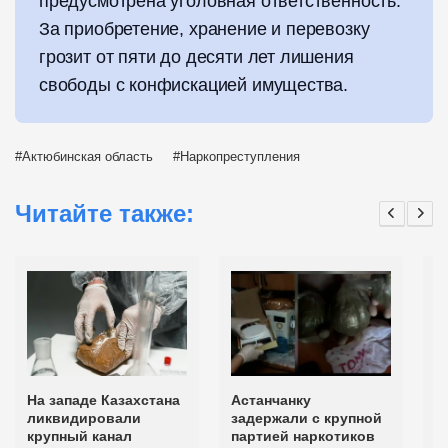
предусмотрена уголовная ответственность.
За приобретение, хранение и перевозку
грозит от пяти до десяти лет лишения
свободы с конфискацией имущества.
Актюбинская область
Наркопреступления
Читайте также:
На западе Казахстана
Астанчанку
К
ликвидировали
задержали с крупной
с
крупный канал
партией наркотиков
н