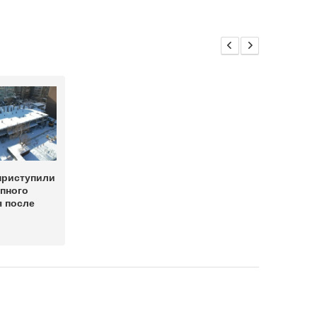
приступили
упного
я после