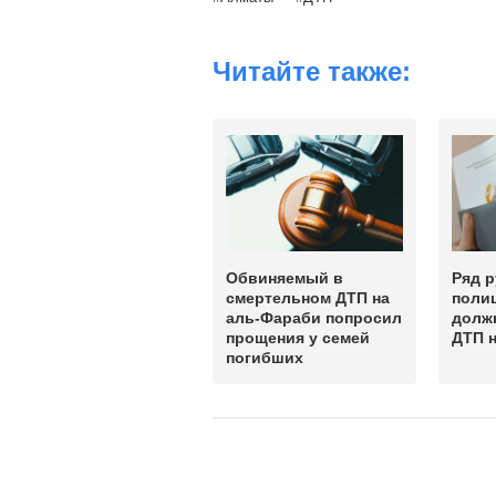
Читайте также:
Обвиняемый в
Ряд 
смертельном ДТП на
полиц
аль-Фараби попросил
долж
прощения у семей
ДТП 
погибших