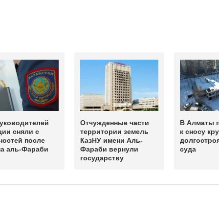
руководителей
Отчужденные части
В Алматы 
ии сняли с
территории земель
к сносу кр
ностей после
КазНУ имени Аль-
долгостро
на аль-Фараби
Фараби вернули
суда
государству