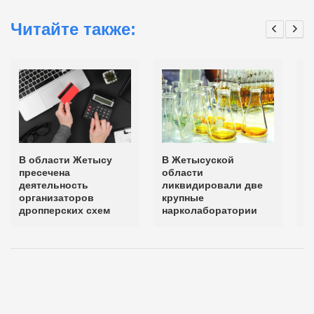
Читайте также:
В области Жетысу
В Жетысуской
В
пресечена
области
л
деятельность
ликвидировали две
н
организаторов
крупные
дропперских схем
нарколаборатории