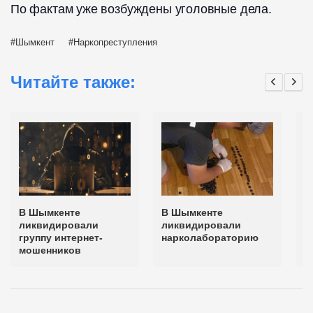
По фактам уже возбуждены уголовные дела.
Шымкент
Наркопреступления
Читайте также:
В Шымкенте
В Шымкенте
П
ликвидировали
ликвидировали
к
группу интернет-
нарколабораторию
"
мошенников
Ш