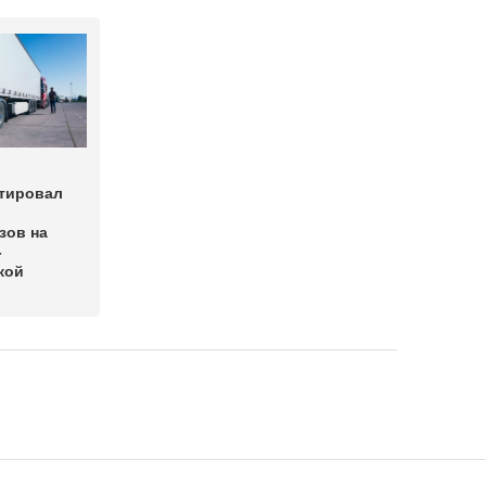
тировал
зов на
-
кой